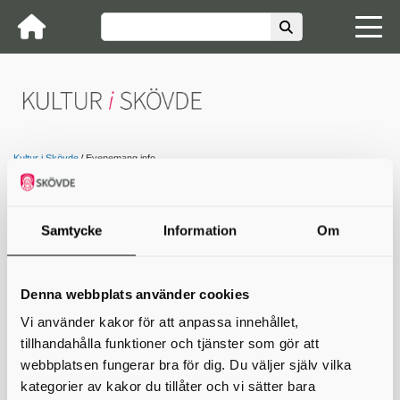
Kultur i Skövde
Evenemang info
23
Skövde
Samtycke
Information
Om
Jul
Kulturhustorget Live: noll2
Från skolkorridoren till scenen – noll2 tar över
Denna webbplats använder cookies
Kulturhustorget!
Vi använder kakor för att anpassa innehållet,
tillhandahålla funktioner och tjänster som gör att
Kulturhustorget Live 2026 avslutas med en sprakande popkväll när
webbplatsen fungerar bra för dig. Du väljer själv vilka
noll2 intar scenen den 23 juli! Duon från Örnsköldsvik, Jakob och
kategorier av kakor du tillåter och vi sätter bara
Wilmer, har på kort tid etablerat sig som ett av Sveriges mest