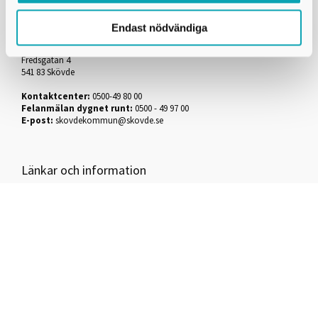
Kontakta oss
Endast nödvändiga
Kultur i Skövde är en del av Skövde kommun
Skövde stadshus
Fredsgatan 4
541 83 Skövde
Kontaktcenter:
0500-49 80 00
Felanmälan dygnet runt:
0500 - 49 97 00
E-post:
skovdekommun@skovde.se
Länkar och information
Tillgänglighetsdatabasen
Skövde kommuns pressrum
Skövde kommuns hemsida
Tillgänglighetsredogörelse
Användning av kakor (cookies)