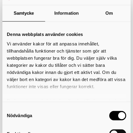
Samtycke
Information
Om
Visar
från och med
06 Aug 2026
Denna webbplats använder cookies
Återställ filter
Vi använder kakor för att anpassa innehållet,
Visar
20
av
träffar
tillhandahålla funktioner och tjänster som gör att
webbplatsen fungerar bra för dig. Du väljer själv vilka
kategorier av kakor du tillåter och vi sätter bara
nödvändiga kakor innan du gjort ett aktivt val. Om du
väljer bort en kategori av kakor kan det medföra att vissa
VISA FLER
funktioner inte visas eller fungerar korrekt.
Du kan när som helst ändra eller dra tillbaka samtycket
för vilka kakor du tillåter. Det görs på vår sida om
Skriv ut
användning av kakor som du hittar längst ner på sidan
Nödvändiga