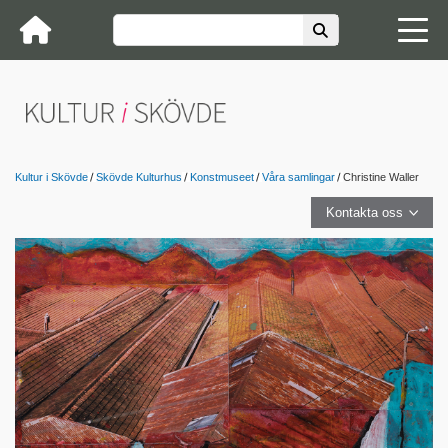
Kultur i Skövde
Skövde Kulturhus
Konstmuseet
Våra samlingar
Christine Waller
Kontakta oss