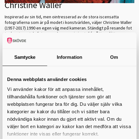
Christine Waller
Inspirerad av sin tid, men ointresserad av de stora iscensatta
fotografierna som är på modet i konstvärlden, väljer Christine Waller
(1957-2017) 1990 en egen väg med kameran. Ständigt på resande fot
tar hon tusentals foton som hon sen, i sin ateljé på Varaslätten,
använder i en bildvärld där måleri, foto och analog collageteknik möts
på ett nytt sätt. Fram växer nya världar, förvridna huskroppar och
påhittade landskap som både speglar och förvränger verkligheten
och där viktiga samhällsfrågor möter ren fascination över allt det
Samtycke
Information
Om
vackra världen har att erbjuda.
Läs mer >
Denna webbplats använder cookies
Utställningsturné
Vi använder kakor för att anpassa innehållet,
tillhandahålla funktioner och tjänster som gör att
Vill ni bli en del av att lyfta konstnären Christine Waller?
webbplatsen fungerar bra för dig. Du väljer själv vilka
Konstmuseet i Skövde planerar en utställningsturné, som
konsthallar och utställningsplatser gärna får bli en del av. År
kategorier av kakor du tillåter och vi sätter bara
2017 tog vi emot en stor donation från konstnären Christine
nödvändiga kakor innan du gjort ett aktivt val. Om du
Waller
(1957-2017)
. Med denna utställningsturné vill vi lyfta
väljer bort en kategori av kakor kan det medföra att vissa
detta konstnärskap, en doldis i den svenska konsthistorien,
som genom sina målningar och collage berättar om sig själv,
funktioner inte visas eller fungerar korrekt.