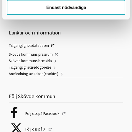
Kontaktcenter:
0500-49 80 00
Felanmälan dygnet runt:
0500 - 49 97 00
Endast nödvändiga
E-post:
skovdekommun@skovde.se
Länkar och information
Tillgänglighetsdatabasen
Skövde kommuns pressrum
Skövde kommuns hemsida
Tillgänglighetsredogörelse
Användning av kakor (cookies)
Följ Skövde kommun
Följ oss på Facebook
Följ oss på X