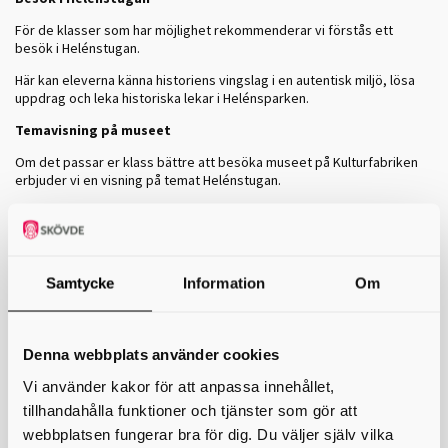
För de klasser som har möjlighet rekommenderar vi förstås ett
besök i Helénstugan.
Här kan eleverna känna historiens vingslag i en autentisk miljö, lösa
uppdrag och leka historiska lekar i Helénsparken.
Temavisning på museet
Om det passar er klass bättre att besöka museet på Kulturfabriken
erbjuder vi en visning på temat Helénstugan.
Pedagogen visar bildspel, historiska föremål och en modell av
Helénstugan.
Bokning
Samtycke
Information
Om
En museipedagog kommer att kontakta respektive skola för bokning
av besök under läsåret 2025/2026.
Om det finns särskilda behov i klassen så kan vi tillsammans diskutera
Denna webbplats använder cookies
ett passande upplägg.
Vi använder kakor för att anpassa innehållet,
Max 30 personer/grupp.
tillhandahålla funktioner och tjänster som gör att
Bokning av buss
webbplatsen fungerar bra för dig. Du väljer själv vilka
Om skolan är berättigad bussresa så tillkommer
ingen
kostnad för