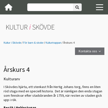
Kultur i Skövde
För barn & skolor
Kulturtrappan
Årskurs 4
Kontakta oss
Årskurs 4
Kulturarv
I Skövdes hjärta, ett stenkast från Hertig Johans torg, finns en liten
röd stuga med en speciell historia. Det är nämligen den enda stugan
som finnskvar efter stadsbranden år 1759, när resten av staden gick
upp i rök.
Besök i Helénstugan