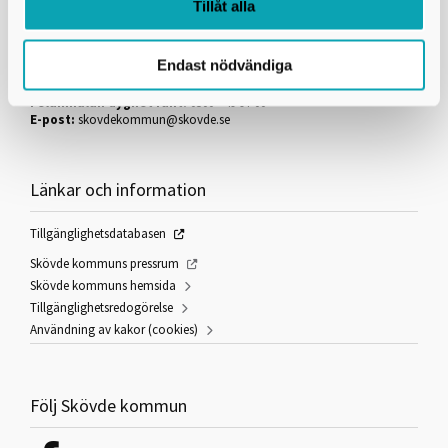
Kultur i Skövde är en del av Skövde kommun
Tillåt alla
Skövde stadshus
Fredsgatan 4
541 83 Skövde
Endast nödvändiga
Kontaktcenter:
0500-49 80 00
Felanmälan dygnet runt:
0500 - 49 97 00
E-post:
skovdekommun@skovde.se
Länkar och information
Tillgänglighetsdatabasen
Skövde kommuns pressrum
Skövde kommuns hemsida
Tillgänglighetsredogörelse
Användning av kakor (cookies)
Följ Skövde kommun