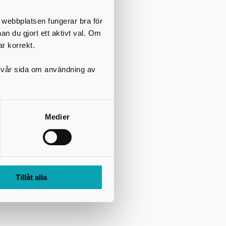
el med
t webbplatsen fungerar bra för
nan du gjort ett aktivt val. Om
ar korrekt.
på vår sida om användning av
Medier
reprenörer.
Tillåt alla