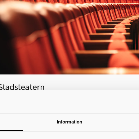
Stadsteatern
En klassisk stadsteater med över 500 sittplatser. Lokalen är läm
annat för teater, föreställningar, föreläsningar och större konfe
Platser
Information
03 platser varav 4 rullstolsplatser
Utrustning