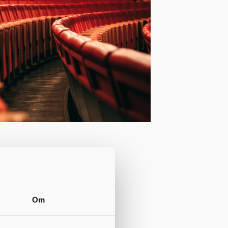
plig bland
renser.
Om