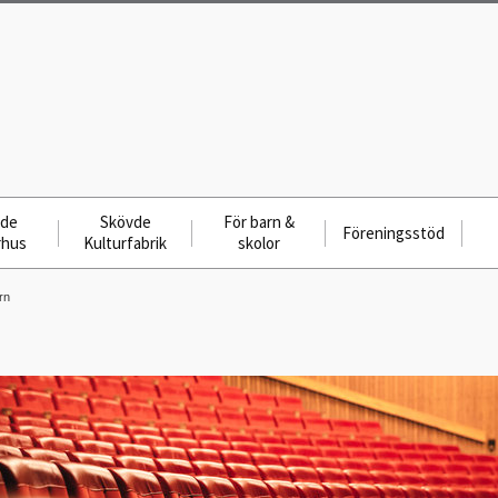
vde
Skövde
För barn &
Föreningsstöd
rhus
Kulturfabrik
skolor
rn