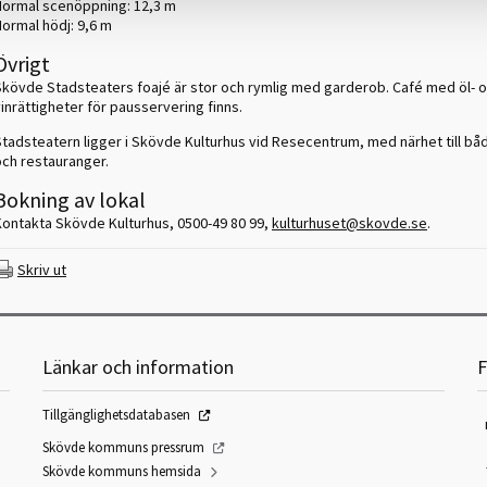
Normal scenöppning: 12,3 m
Normal hödj: 9,6 m
Övrigt
Skövde Stadsteaters foajé är stor och rymlig med garderob. Café med öl- 
inrättigheter för pausservering finns.
Stadsteatern ligger i Skövde Kulturhus vid Resecentrum, med närhet till båd
och restauranger.
Bokning av lokal
Kontakta Skövde Kulturhus, 0500-49 80 99,
kulturhuset@skovde.se
.
Skriv ut
Länkar och information
F
Tillgänglighetsdatabasen
Skövde kommuns pressrum
Skövde kommuns hemsida