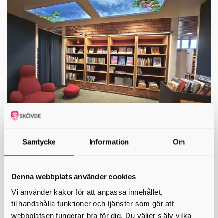
Samtycke
Information
Om
Äppelrummet
För dig med funktionsnedsättning
Denna webbplats använder cookies
Vi använder kakor för att anpassa innehållet,
tillhandahålla funktioner och tjänster som gör att
webbplatsen fungerar bra för dig. Du väljer själv vilka