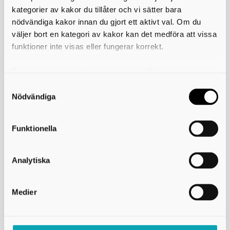
kategorier av kakor du tillåter och vi sätter bara
nödvändiga kakor innan du gjort ett aktivt val. Om du
väljer bort en kategori av kakor kan det medföra att vissa
funktioner inte visas eller fungerar korrekt.
Du kan när som helst ändra eller dra tillbaka samtycket
för vilka kakor du tillåter. Det görs på vår sida om
användning av kakor som du hittar längst ner på sidan
Nödvändiga
Funktionella
Analytiska
Sinnesrummet
För dig som söker sinnesstimulans
Medier