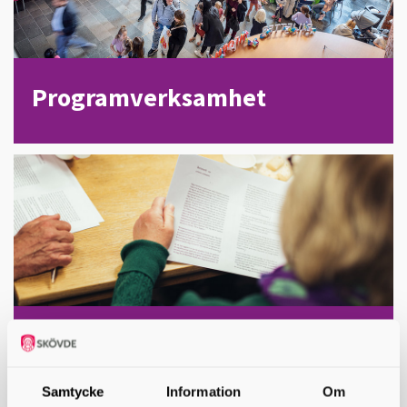
Programverksamhet
Shared Reading
Prova ett nytt sätt att läsa
Samtycke
Information
Om