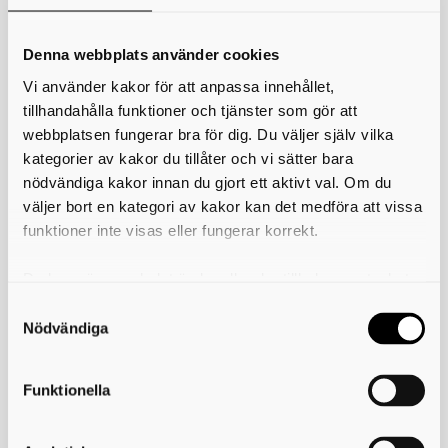
Denna webbplats använder cookies
Vi använder kakor för att anpassa innehållet,
tillhandahålla funktioner och tjänster som gör att
webbplatsen fungerar bra för dig. Du väljer själv vilka
kategorier av kakor du tillåter och vi sätter bara
nödvändiga kakor innan du gjort ett aktivt val. Om du
väljer bort en kategori av kakor kan det medföra att vissa
funktioner inte visas eller fungerar korrekt.
Du kan när som helst ändra eller dra tillbaka samtycket
för vilka kakor du tillåter. Det görs på vår sida om
Släktforskning
användning av kakor som du hittar längst ner på sidan
Nödvändiga
Funktionella